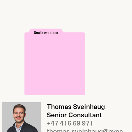
Snakk med oss
Thomas Sveinhaug
Senior Consultant
+47 416 69 971
thomas.sveinhaug@avoconsulting.no