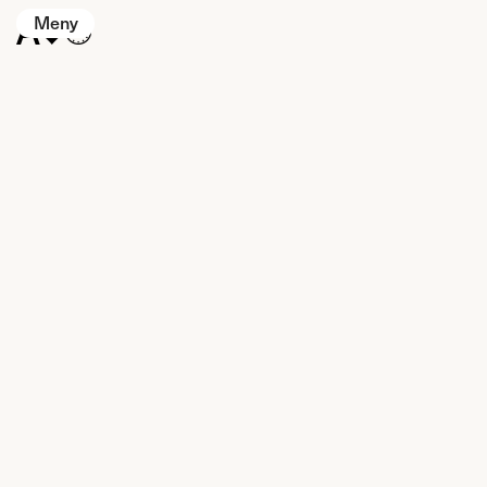
Meny
Aqu